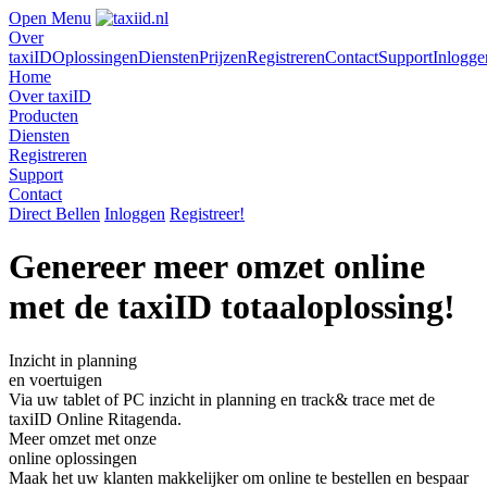
Open Menu
Over
taxiID
Oplossingen
Diensten
Prijzen
Registreren
Contact
Support
Inlogge
Home
Over taxiID
Producten
Diensten
Registreren
Support
Contact
Direct Bellen
Inloggen
Registreer!
Genereer meer omzet online
met de taxiID totaaloplossing!
Inzicht in planning
en voertuigen
Via uw tablet of PC inzicht in planning en track& trace met de
taxiID Online Ritagenda.
Meer omzet met onze
online oplossingen
Maak het uw klanten makkelijker om online te bestellen en bespaar