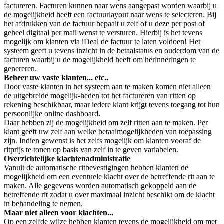
factureren. Facturen kunnen naar wens aangepast worden waarbij u
de mogelijkheid heeft een factuurlayout naar wens te selecteren. Bij
het afdrukken van de factuur bepaalt u zelf of u deze per post of
geheel digitaal per mail wenst te versturen. Hierbij is het tevens
mogelijk om klanten via iDeal de factuur te laten voldoen! Het
systeem geeft u tevens inzicht in de betaalstatus en ouderdom van de
facturen waarbij u de mogelijkheid heeft om herinneringen te
genereren.
Beheer uw vaste klanten... etc..
Door vaste klanten in het systeem aan te maken komen niet alleen
de uitgebreide mogelijk-heden tot het factureren van ritten op
rekening beschikbaar, maar iedere klant krijgt tevens toegang tot hun
persoonlijke online dashboard.
Daar hebben zij de mogelijkheid om zelf ritten aan te maken. Per
klant geeft uw zelf aan welke betaalmogelijkheden van toepassing
zijn. Indien gewenst is het zelfs mogelijk om klanten vooraf de
ritprijs te tonen op basis van zelf in te geven variabelen.
Overzichtelijke klachtenadministratie
Vanuit de automatische ritbevestigingen hebben klanten de
mogelijkheid om een eventuele klacht over de betreffende rit aan te
maken. Alle gegevens worden automatisch gekoppeld aan de
betreffende rit zodat u over maximaal inzicht beschikt om de klacht
in behandeling te nemen.
Maar niet alleen voor klachten...
Op een zelfde wijze hebben klanten tevens de mogelijkheid om met