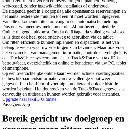
kunt u zelf ritten invoeren en reserveringen inplannen. Volledig
web-based, zonder ingewikkelde installaties of onderhoud.
De ritagenda geeft in 1 oogopslag alle openstaande reserveringen en
het aantal resterende minuten tot een rit moet worden uitgegeven.
Van alle inkomende ritten ontvangt u een automatische melding.
Dus ook wanneer uw meldkamer niet 24 uur bezet is, biedt de
Online ritagenda uitkomst. Omdat de Ritagenda volledig web-based
is, is deze ook heel goed onderweg te gebruiken via de tablet.
Om ritten efficiënt te kunnen inplannen en dispatchen, is het van
belang te weten waar uw voertuigen zich bevinden. Maar ook voor
het verzamelen van management informatie, controle en veiligheid is
een Track&Trace systeem onmisbaar. Track&Trace van taxiID is
betrouwbaar, overzichtelijk en online te benaderen via uw PC, tablet
of smartphone.
Op een overzichtelijke online kaart worden actuele voertuigposities
en beschikbaarheidsinformatie van uw volledige vloot weer
gegeven. Per chauffeur of voertuig kan uiteraard ook de historie
worden bekeken. Het doorzoeken van de Track&Trace gegevens is
eenvoudig en uitdraaien kunnen worden gebruikt voor instanties.
Upgrade naar taxiID Ultimate
Passagiers App
Bereik gericht uw doelgroep en