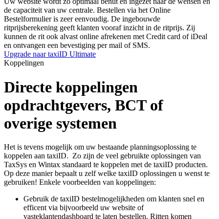
Uw website wordt zo optimaal benut en ingezet naar de wensen en
de capaciteit van uw centrale. Bestellen via het Online
Bestelformulier is zeer eenvoudig. De ingebouwde
ritprijsberekening geeft klanten vooraf inzicht in de ritprijs. Zij
kunnen de rit ook alvast online afrekenen met Credit card of iDeal
en ontvangen een bevestiging per mail of SMS.
Upgrade naar taxiID Ultimate
Koppelingen
Directe koppelingen
opdrachtgevers, BCT of
overige systemen
Het is tevens mogelijk om uw bestaande planningsoplossing te
koppelen aan taxiID. Zo zijn de veel gebruikte oplossingen van
TaxSys en Wintax standaard te koppelen met de taxiID producten.
Op deze manier bepaalt u zelf welke taxiID oplossingen u wenst te
gebruiken! Enkele voorbeelden van koppelingen:
Gebruik de taxiID bestelmogelijkheden om klanten snel en
efficent via bijvoorbeeld uw website of
vasteklantendashboard te laten bestellen. Ritten komen